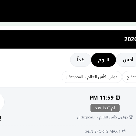
أمس
اليوم
غداً
وعة ح
دولي, كأس العالم - المجموعة ز
⏰ 11:59 PM
لم تبدأ بعد
🏆 دولي, كأس العالم - المجموعة ل
إ
📺 beIN SPORTS MAX 1