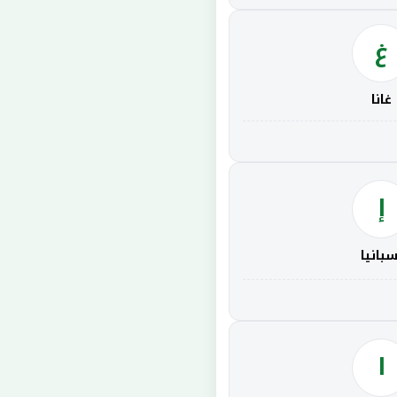
غ
غانا
إ
سبانيا
ا