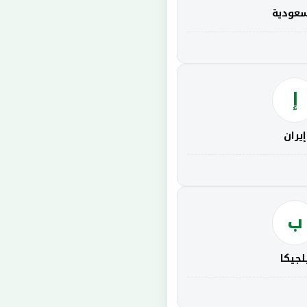
سعودية
إ
إيران
ب
لجيكا