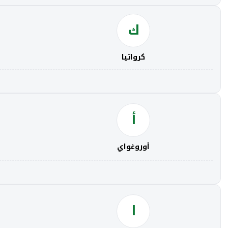
ك
كرواتيا
أ
أوروغواي
ا