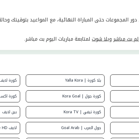
 كأس العالم 2026 كاملاً من دور المجموعات حتى المباراة النهائية، مع المواعيد بتوقيتك
م بث مباشر
و
يلا شوت
لمتابعة مباريات اليوم بث مباشر.
يلا كورة | Yalla Kora
كورة لايف | Live
كورة جول | Kora Goal
كورة اكسترا | tra
كورة تيفي | Kora TV
بين لايف | IN Live
جول العرب | Goal Arab
لايف HD | Live HD