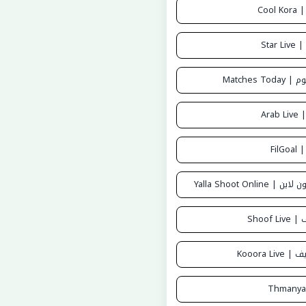
Cool
Star
Matches To
Ara
Fil
Yalla Shoot Online
Shoof 
Kooora Li